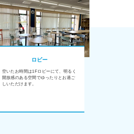
ロビー
空いたお時間は1Fロビーにて、明るく
受付カウン
開放感のある空間でゆったりとお過ご
親身になっ
しいただけます。
ど、お気軽