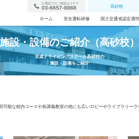
お電話でのご相談はコチラ
高砂校
03-6657-8868
ホーム
安全運転研修
国土交通省認定適
施設・設備のご紹介（高砂校
京成ドライビングスクール高砂校の
施設・設備をご紹介
習可能な校内コースや各講義教室の他にも広いロビーやライブラリーラ