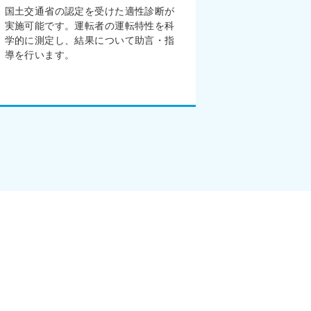
国土交通省の認定を受けた適性診断が
適性診断後
実施可能です。運転者の運転特性を科
ます。交通
学的に測定し、結果について助言・指
による効果
導を行います。
イバーの安
す。