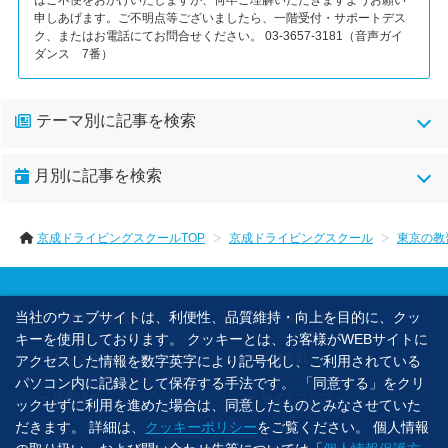
はご不便をおかけいたしますが、何卒ご理解いただきますようお願い
申しあげます。ご不明点等ございましたら、一階受付・サポートデス
ク、またはお電話にてお問合せください。 03-3657-3181（音声ガイ
ダンス 7番）
テーマ別に記事を検索
お知らせ(35)
月別に記事を検索
2026年07月(4)
京成ドライビングスクールTOP
京成ドライビングスクール
東京の教
2026年06月(1)
2026年05月(1)
2026年03月(1)
当社のウェブサイトは、利便性、品質維持・向上を目的に、クッ
京成DS高砂校TOP
よくあるご質問
2026年02月(1)
キーを使用しております。 クッキーとは、お客様がWEBサイトに
2026年01月(1)
リンク集
各種方針
アクセスした情報を数字英字により記号化し、ご利用されている
パソコン内に記録として保存する手法です。 「同意する」をクリ
2025年12月(1)
採用情報
サイトマップ
ックせずに利用を進めた場合は、同意したものとみなさせていた
2025年10月(1)
だきます。 詳細は、
クッキーポリシー
をご覧ください。 個人情報
2025年09月(2)