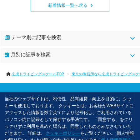
新着情報一覧へ戻る
テーマ別に記事を検索
お知らせ(35)
月別に記事を検索
2026年07月(4)
京成ドライビングスクールTOP
東京の教習所なら京成ドライビングスク
2026年06月(1)
2026年05月(1)
2026年03月(1)
当社のウェブサイトは、利便性、品質維持・向上を目的に、クッ
京成DS高砂校TOP
よくあるご質問
2026年02月(1)
キーを使用しております。 クッキーとは、お客様がWEBサイトに
2026年01月(1)
リンク集
各種方針
アクセスした情報を数字英字により記号化し、ご利用されている
パソコン内に記録として保存する手法です。 「同意する」をクリ
2025年12月(1)
採用情報
サイトマップ
ックせずに利用を進めた場合は、同意したものとみなさせていた
2025年10月(1)
だきます。 詳細は、
クッキーポリシー
をご覧ください。 個人情報
2025年09月(2)