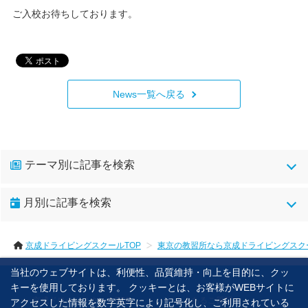
ご入校お待ちしております。
News一覧へ戻る
テーマ別に記事を検索
月別に記事を検索
2026年07月(1)
京成ドライビングスクールTOP
東京の教習所なら京成ドライビングスク
2026年06月(2)
2026年04月(1)
当社のウェブサイトは、利便性、品質維持・向上を目的に、クッ
キーを使用しております。 クッキーとは、お客様がWEBサイトに
2025年12月(1)
京成ドローンスクールTOP
よくあるご質問
アクセスした情報を数字英字により記号化し、ご利用されている